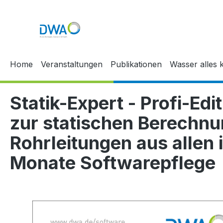
 Hauptinhalt springen
Zur Suche springen
Zur Hauptnavigation springen
Home
Veranstaltungen
Publikationen
Wasser alles k
Statik-Expert - Profi-E
zur statischen Berechnu
Rohrleitungen aus allen i
Monate Softwarepflege
Bildergalerie überspringen