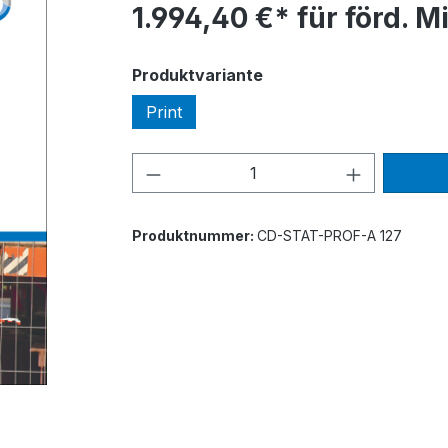
1.994,40 €* für förd. M
auswählen
Produktvariante
Print
Produkt Anzahl: Gib den ge
Produktnummer:
CD-STAT-PROF-A 127