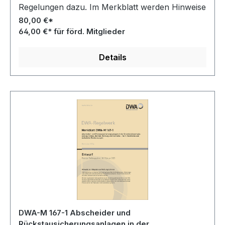
Regelungen dazu. Im Merkblatt werden Hinweise
zur technischen Leistungsfähigkeit gegeben und
80,00 €*
erläutert, welche Inhalte mit vorhandenen
64,00 €* für förd. Mitglieder
Präqualifizierungsverfahren bestätigt werden.
Details
DWA-M 167-1 Abscheider und
Rückstausicherungsanlagen in der