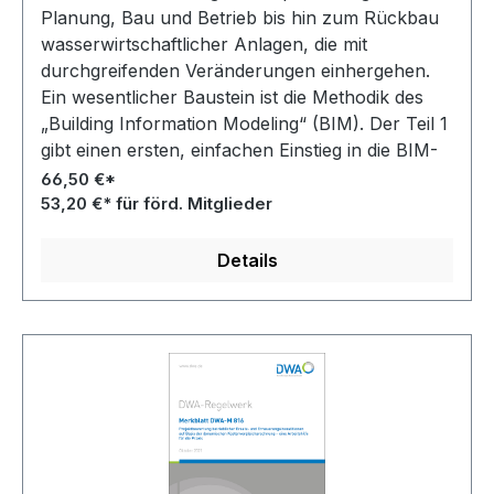
Planung, Bau und Betrieb bis hin zum Rückbau
wasserwirtschaftlicher Anlagen, die mit
durchgreifenden Veränderungen einhergehen.
Ein wesentlicher Baustein ist die Methodik des
„Building Information Modeling“ (BIM). Der Teil 1
gibt einen ersten, einfachen Einstieg in die BIM-
Methodik, in den weiteren Teilen der
66,50 €*
Merkblattreihe erfolgt eine vertiefende
53,20 €* für förd. Mitglieder
Auseinandersetzung.
Details