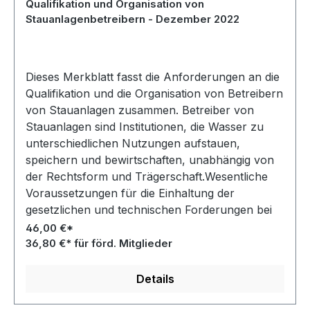
Qualifikation und Organisation von
Stauanlagenbetreibern - Dezember 2022
Dieses Merkblatt fasst die Anforderungen an die
Qualifikation und die Organisation von Betreibern
von Stauanlagen zusammen. Betreiber von
Stauanlagen sind Institutionen, die Wasser zu
unterschiedlichen Nutzungen aufstauen,
speichern und bewirtschaften, unabhängig von
der Rechtsform und Trägerschaft.Wesentliche
Voraussetzungen für die Einhaltung der
gesetzlichen und technischen Forderungen bei
Planung, Bau, Betrieb und der Instandhaltung
46,00 €*
sind unter anderem eine sach- und
36,80 €* für förd. Mitglieder
ordnungemäße Aufgabenerledigung,
ausreichendes und qualifiziertes Personal und
Details
wirksame Qualitätssicherungsmaßnahmen.