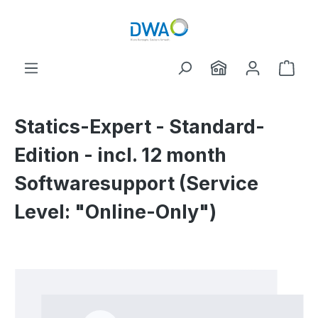
Zum Hauptinhalt springen
Ware
Statics-Expert - Standard-
Edition - incl. 12 month
Softwaresupport (Service
Level: "Online-Only")
Bildergalerie überspringen