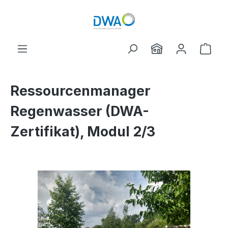
Zum Hauptinhalt springen
Ware
Ressourcenmanager
Regenwasser (DWA-
Zertifikat), Modul 2/3
Bildergalerie überspringen