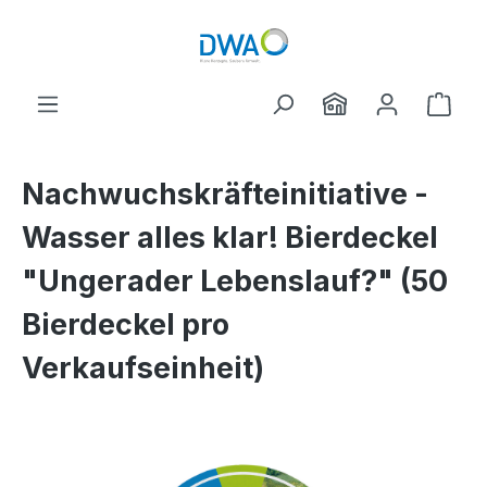
Zum Hauptinhalt springen
Ware
Nachwuchskräfteinitiative -
Wasser alles klar! Bierdeckel
"Ungerader Lebenslauf?" (50
Bierdeckel pro
Verkaufseinheit)
Bildergalerie überspringen