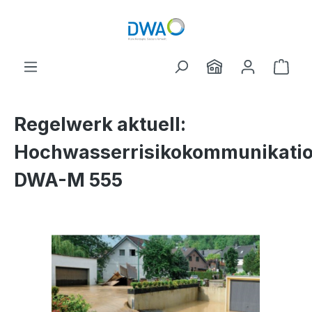
Zum Hauptinhalt springen
Ware
Regelwerk aktuell:
Hochwasserrisikokommunikati
DWA-M 555
Bildergalerie überspringen