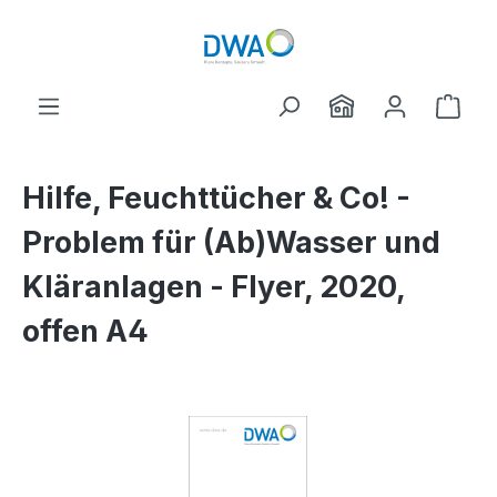
Zum Hauptinhalt springen
Ware
Hilfe, Feuchttücher & Co! -
Problem für (Ab)Wasser und
Kläranlagen - Flyer, 2020,
offen A4
Bildergalerie überspringen