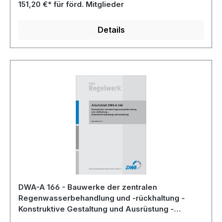
Kombipaket Regenbecken zu einem Sonderpreis
151,20 €* für förd. Mitglieder
an.
Details
DWA-A 166 - Bauwerke der zentralen
Regenwasserbehandlung und -rückhaltung -
Konstruktive Gestaltung und Ausrüstung -
November 2013