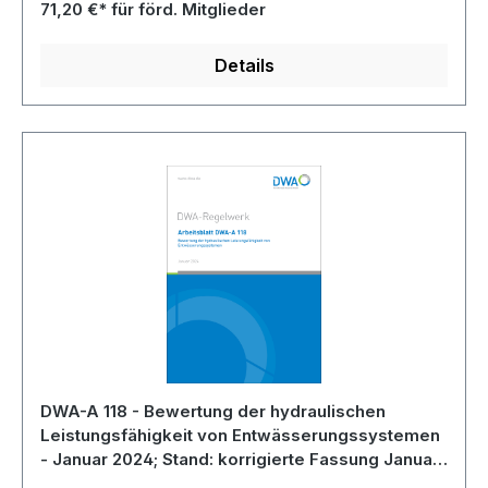
Hinweise zu Leitungsführungen und
71,20 €* für förd. Mitglieder
Lastannahmen gegeben.
Details
DWA-A 118 - Bewertung der hydraulischen
Leistungsfähigkeit von Entwässerungssystemen
- Januar 2024; Stand: korrigierte Fassung Januar
2025