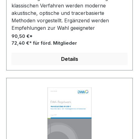
klassischen Verfahren werden moderne
akustische, optische und tracerbasierte
Methoden vorgestellt. Ergänzend werden
Empfehlungen zur Wahl geeigneter
Messmethoden, zur Auswahl von Messstellen,
90,50 €*
zur Qualitätssicherung sowie zur Auswertung
72,40 €* für förd. Mitglieder
der Messdaten gegeben.
Details