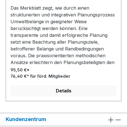
Das Merkblatt zeigt, wie durch einen
strukturierten und integrativen Planungsprozess
Umweltbelange in geeigneter Weise
berücksichtigt werden können. Eine
transparente und damit erfolgreiche Planung
setzt eine Beachtung aller Planungsziele,
betroffener Belange und Randbedingungen
voraus. Die praxisorientierten methodischen
Ansätze erleichtern den Planungsbeteiligten den
Weg durch den gemeinsamen Planungsprozess.
95,50 €*
Behandelt werden insbesondere die
76,40 €* für förd. Mitglieder
Anforderungen bei Projektplanungen zum
Ausbau und Unterhaltung von Fließgewässern,
Details
wie die Herstellung oder die wesentliche
Umgestaltung eines Fließgewässers, aber auch
Maßnahmen der Auenentwicklung.
Kundenzentrum