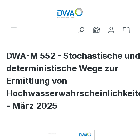
Zum Hauptinhalt springen
Ware
DWA-M 552 - Stochastische un
deterministische Wege zur
Ermittlung von
Hochwasserwahrscheinlichkeit
- März 2025
Bildergalerie überspringen