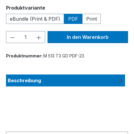
auswählen
Produktvariante
eBundle (Print & PDF)
PDF
Print
Produkt Anzahl: Gib den gewünschten We
In den Warenkorb
Produktnummer:
M 513 T3 GD PDF-23
Beschreibung
Produktgalerie überspringen