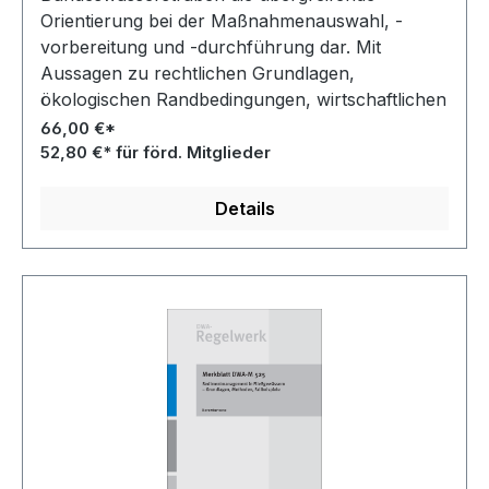
Orientierung bei der Maßnahmenauswahl, -
vorbereitung und -durchführung dar. Mit
Aussagen zu rechtlichen Grundlagen,
ökologischen Randbedingungen, wirtschaftlichen
Kriterien, technischen Verfahrenswegen und
66,00 €*
empfohlenen Verfahrensabläufen, beschreibt es
52,80 €* für förd. Mitglieder
Prioritäten und Grenzen für zu- oder
unzulässige Methoden und Verbringungswege.
Details