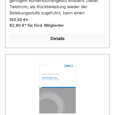
geringem Kohlenstoffangebot entsteht. Dieser
Teilstrom, als Rückbelastung wieder der
Belebungsstufe zugeführt, kann einen
erheblichen Anteil der Belastung des
103,50 €*
Hauptstroms einer Kläranlage ausmachen.
82,80 €* für förd. Mitglieder
Details