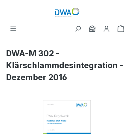
Zum Hauptinhalt springen
Ware
DWA-M 302 -
Klärschlammdesintegration -
Dezember 2016
Bildergalerie überspringen