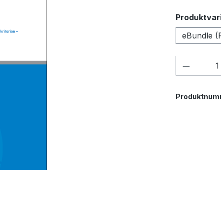
Produktvar
eBundle (
Produkt
Produktnum