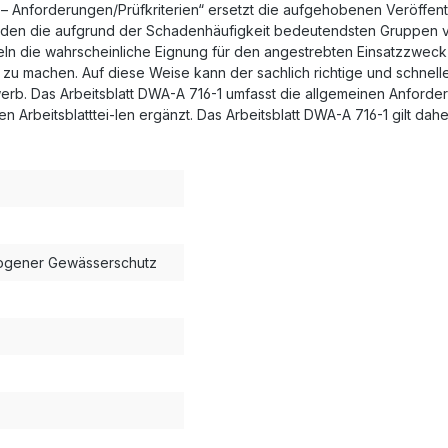
l – Anforderungen/Prüfkriterien“ ersetzt die aufgehobenen Veröffe
n die aufgrund der Schadenhäufigkeit bedeutendsten Gruppen vorran
eln die wahrscheinliche Eignung für den angestrebten Einsatzzweck
zu machen. Auf diese Weise kann der sachlich richtige und schnelle 
rb. Das Arbeitsblatt DWA-A 716-1 umfasst die allgemeinen Anforderu
Arbeitsblatttei-len ergänzt. Das Arbeitsblatt DWA-A 716-1 gilt dah
zogener Gewässerschutz