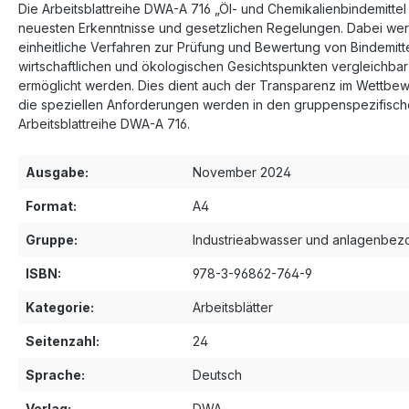
Die Arbeitsblattreihe DWA-A 716 „Öl- und Chemikalienbindemitte
neuesten Erkenntnisse und gesetzlichen Regelungen. Dabei werde
einheitliche Verfahren zur Prüfung und Bewertung von Bindemitt
wirtschaftlichen und ökologischen Gesichtspunkten vergleichbar 
ermöglicht werden. Dies dient auch der Transparenz im Wettbewe
die speziellen Anforderungen werden in den gruppenspezifischen 
Arbeitsblattreihe DWA-A 716.
Ausgabe:
November 2024
Format:
A4
Gruppe:
Industrieabwasser und anlagenbe
ISBN:
978-3-96862-764-9
Kategorie:
Arbeitsblätter
Seitenzahl:
24
Sprache:
Deutsch
Verlag:
DWA