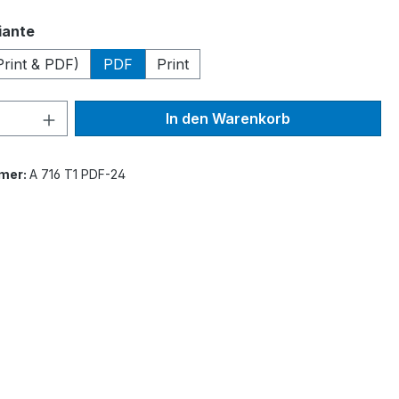
auswählen
iante
Print & PDF)
PDF
Print
 Anzahl: Gib den gewünschten Wert ein 
In den Warenkorb
mer:
A 716 T1 PDF-24