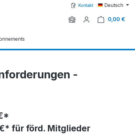
Deutsch
Kontakt
0,00 €
Ware
onnements
Anforderungen -
€*
€* für förd. Mitglieder