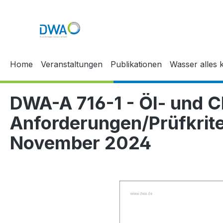
 Hauptinhalt springen
Zur Suche springen
Zur Hauptnavigation springen
Home
Veranstaltungen
Publikationen
Wasser alles k
DWA-A 716-1 - Öl- und C
Anforderungen/Prüfkriter
November 2024
Bildergalerie überspringen