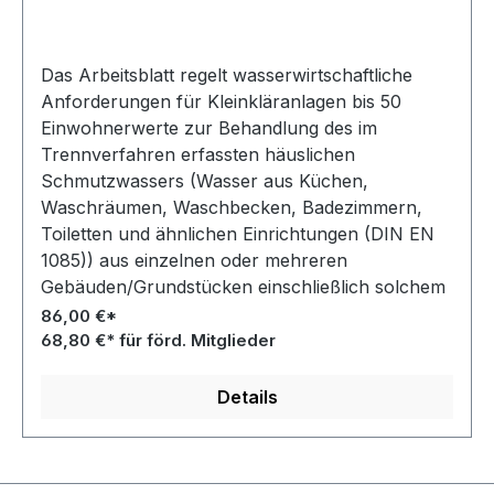
Das Arbeitsblatt regelt wasserwirtschaftliche
Anforderungen für Kleinkläranlagen bis 50
Einwohnerwerte zur Behandlung des im
Trennverfahren erfassten häuslichen
Schmutzwassers (Wasser aus Küchen,
Waschräumen, Waschbecken, Badezimmern,
Toiletten und ähnlichen Einrichtungen (DIN EN
1085)) aus einzelnen oder mehreren
Gebäuden/Grundstücken einschließlich solchem
aus Gewerbebetrieben mit einem in Menge und
86,00 €*
Zusammensetzung häuslichem Abwasser
68,80 €* für förd. Mitglieder
entsprechendem Schmutzwasserzufluss. Es
dient der Überprüfung/dem Nachweis der
Details
Einhaltung wasserrechtlicher Vorgaben.