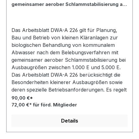
gemeinsamer aerober Schlammstabilisierung ab
1.000 Einwohnerwerte - Juni 2022; Stand:
korrigierte Fassung Juli 2026
Das Arbeitsblatt DWA-A 226 gilt für Planung,
Bau und Betrieb von kleinen Kläranlagen zur
biologischen Behandlung von kommunalem
Abwasser nach dem Belebungsverfahren mit
gemeinsamer aerober Schlammstabilisierung bei
Ausbaugrößen zwischen 1.000 E und 5.000 E.
Das Arbeitsblatt DWA-A 226 berücksichtigt die
Besonderheiten kleinerer Ausbaugrößen sowie
deren spezielle Betriebsanforderungen. Es regelt
Bemessung, Bau und Betrieb der gesamten
90,00 €*
Kläranlage.
72,00 €* für förd. Mitglieder
Details