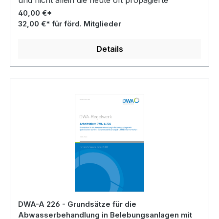
und nicht allein die heute oft propagierte
Investitionskostensenkung durch Abweichung
40,00 €*
von qualitätssichernden Standards.
32,00 €* für förd. Mitglieder
Details
DWA-A 226 - Grundsätze für die
Abwasserbehandlung in Belebungsanlagen mit