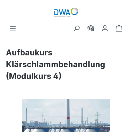
Zum Hauptinhalt springen
Ware
Aufbaukurs
Klärschlammbehandlung
(Modulkurs 4)
Bildergalerie überspringen