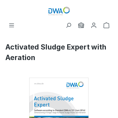
Zum Hauptinhalt springen
Ware
Activated Sludge Expert with
Aeration
Bildergalerie überspringen