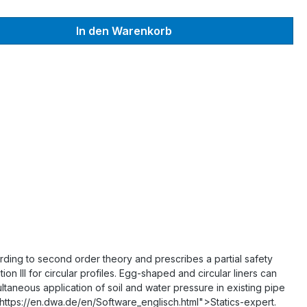
wünschten Wert ein oder benutze die S
In den Warenkorb
ording to second order theory and prescribes a partial safety
on III for circular profiles. Egg-shaped and circular liners can
imultaneous application of soil and water pressure in existing pipe
"https://en.dwa.de/en/Software_englisch.html">Statics-expert.