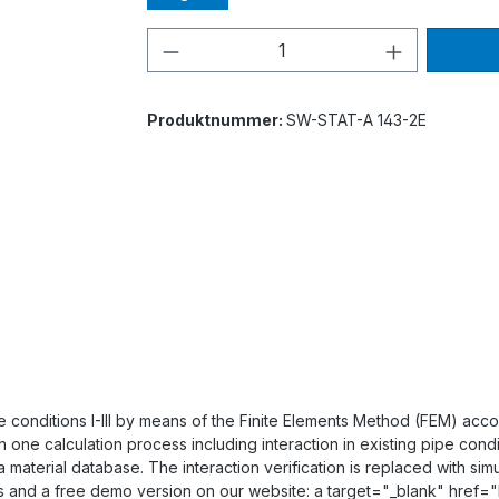
Produkt Anzahl: Gib den ge
Produktnummer:
SW-STAT-A 143-2E
pe conditions I-III by means of the Finite Elements Method (FEM) acc
one calculation process including interaction in existing pipe conditi
to a material database. The interaction verification is replaced with s
hots and a free demo version on our website: a target="_blank" href=