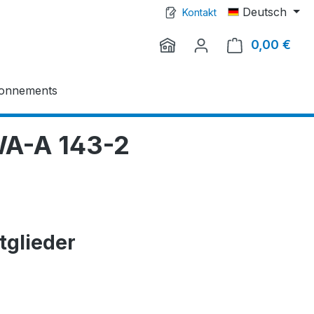
Deutsch
Kontakt
0,00 €
Ware
onnements
DWA-A 143-2
itglieder