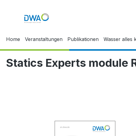
 Hauptinhalt springen
Zur Suche springen
Zur Hauptnavigation springen
Home
Veranstaltungen
Publikationen
Wasser alles k
Statics Experts module 
Bildergalerie überspringen