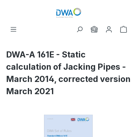
Zum Hauptinhalt springen
Ware
DWA-A 161E - Static
calculation of Jacking Pipes -
March 2014, corrected version
March 2021
Bildergalerie überspringen