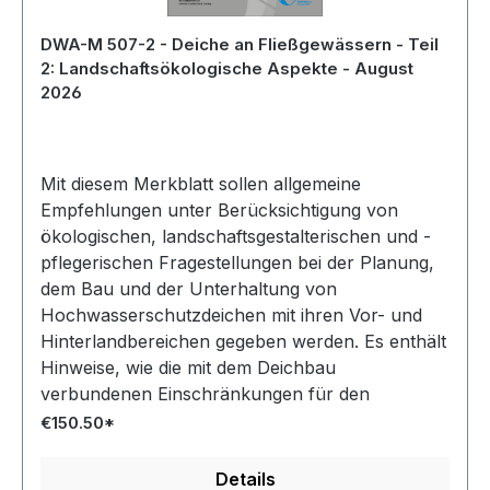
DWA-M 507-2 - Deiche an Fließgewässern - Teil
2: Landschaftsökologische Aspekte - August
2026
Mit diesem Merkblatt sollen allgemeine
Empfehlungen unter Berücksichtigung von
ökologischen, landschaftsgestalterischen und -
pflegerischen Fragestellungen bei der Planung,
dem Bau und der Unterhaltung von
Hochwasserschutzdeichen mit ihren Vor- und
Hinterlandbereichen gegeben werden. Es enthält
Hinweise, wie die mit dem Deichbau
verbundenen Einschränkungen für den
Naturhaushalt begrenzt werden können, ohne
€150.50*
dabei die technischen Erfordernisse hinsichtlich
der vorrangigen Sicherheitsanforderungen zu
Details