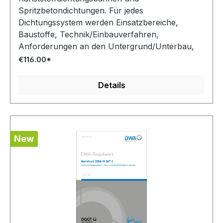
Spritzbetondichtungen. Für jedes
Dichtungssystem werden Einsatzbereiche,
Baustoffe, Technik/Einbauverfahren,
Anforderungen an den Untergrund/Unterbau,
Dimensionierungsgrundlagen, konstruktive
€116.00*
Ausbildung, Qualitätssicherung, Beständigkeit
und Unterhaltung/Ertüchtigung erläutert sowie
Details
die neuesten Entwicklungen und deren
Anwendungen aufgezeigt.
New