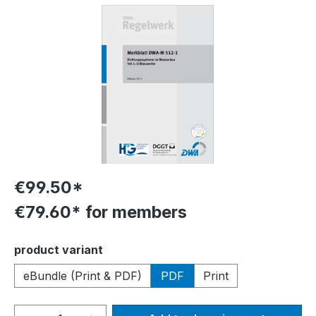
Skip image gallery
€99.50*
€79.60* for members
Select
product variant
eBundle (Print & PDF)
PDF
Print
Product Quantity: Enter the desired amou