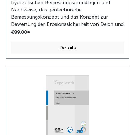
hydraulischen Bemessungsgrundlagen und
Nachweise, das geotechnische
Bemessungskonzept und das Konzept zur
Bewertung der Erosionssicherheit von Deich und
Untergrund. In diesem Zusammenhang werden
€89.00*
Hinweise zu Leitungsführungen und
Lastannahmen gegeben.
Details