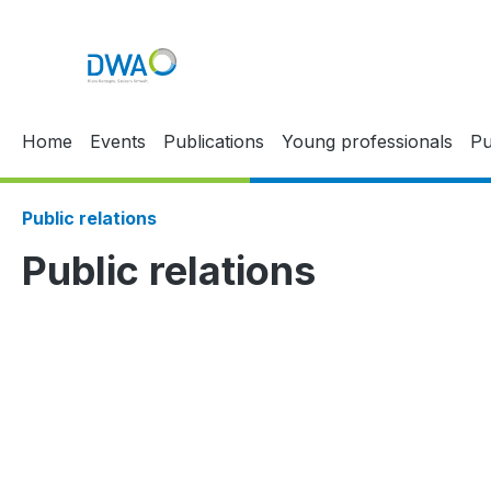
p to main content
Skip to search
Skip to main navigation
Home
Events
Publications
Young professionals
Pu
Public relations
Public relations