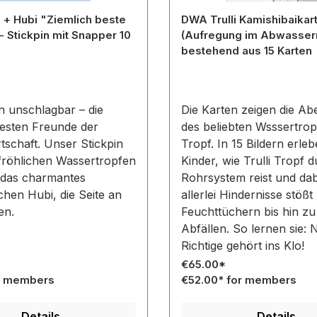
 + Hubi "Ziemlich beste
DWA Trulli Kamishibaikar
 Stickpin mit Snapper 10
(Aufregung im Abwasserr
bestehend aus 15 Karten
unschlagbar – die
Die Karten zeigen die Ab
besten Freunde der
des beliebten Wsssertropf
tschaft. Unser Stickpin
Tropf. In 15 Bildern erleb
 fröhlichen Wassertropfen
Kinder, wie Trulli Tropf 
d das charmantes
Rohrsystem reist und dab
hen Hubi, die Seite an
allerlei Hindernisse stößt
en.
Feuchttüchern bis hin zu
Abfällen. So lernen sie: 
Richtige gehört ins Klo!
€65.00*
r members
€52.00* for members
Details
Details