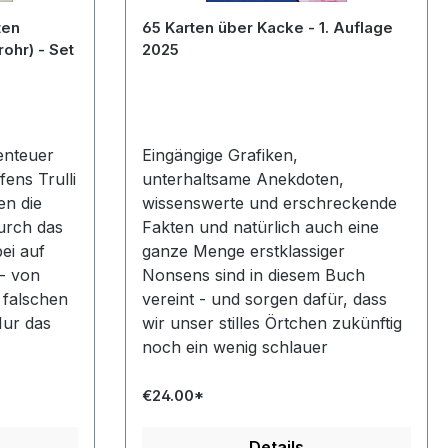
ten
65 Karten über Kacke - 1. Auflage
ohr) - Set
2025
enteuer
Eingängige Grafiken,
ens Trulli
unterhaltsame Anekdoten,
en die
wissenswerte und erschreckende
durch das
Fakten und natürlich auch eine
ei auf
ganze Menge erstklassiger
 - von
Nonsens sind in diesem Buch
 falschen
vereint - und sorgen dafür, dass
Nur das
wir unser stilles Örtchen zukünftig
noch ein wenig schlauer
aufsuchen können.
€24.00*
Details