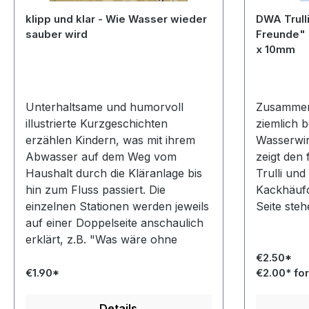
klipp und klar - Wie Wasser wieder
DWA Trulli
sauber wird
Freunde" -
x 10mm
Unterhaltsame und humorvoll
Zusammen 
illustrierte Kurzgeschichten
ziemlich 
erzählen Kindern, was mit ihrem
Wasserwir
Abwasser auf dem Weg vom
zeigt den
Haushalt durch die Kläranlage bis
Trulli un
hin zum Fluss passiert. Die
Kackhäufc
einzelnen Stationen werden jeweils
Seite steh
auf einer Doppelseite anschaulich
erklärt, z.B. "Was wäre ohne
Kläranlagen?" und "Was kann ich
€2.50*
selbst für das Wasser tun?"
€1.90*
€2.00* fo
Details