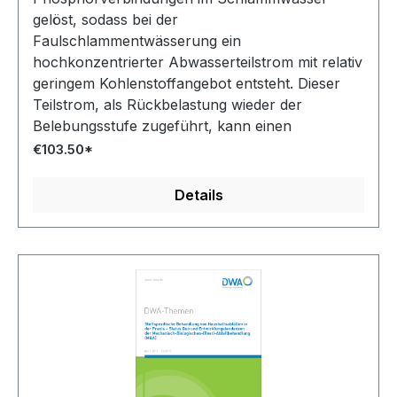
gelöst, sodass bei der
Faulschlammentwässerung ein
hochkonzentrierter Abwasserteilstrom mit relativ
geringem Kohlenstoffangebot entsteht. Dieser
Teilstrom, als Rückbelastung wieder der
Belebungsstufe zugeführt, kann einen
erheblichen Anteil der Belastung des
€103.50*
Hauptstroms einer Kläranlage ausmachen.
Details