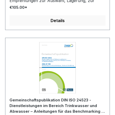
Empfehlungen zur Auswahl, Lagerung, zur
Aufbereitung der Produkte und zur benötigten
€105.00*
Verfahrenstechnik.
Details
Gemeinschaftspublikation DIN ISO 24523 -
Dienstleistungen im Bereich Trinkwasser und
Abwasser – Anleitungen für das Benchmarking in