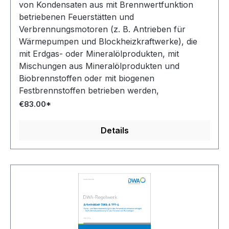
von Kondensaten aus mit Brennwertfunktion
betriebenen Feuerstätten und
Verbrennungsmotoren (z. B. Antrieben für
Wärmepumpen und Blockheizkraftwerke), die
mit Erdgas- oder Mineralölprodukten, mit
Mischungen aus Mineralölprodukten und
Biobrennstoffen oder mit biogenen
Festbrennstoffen betrieben werden,
einschließlich der zugehörigen Abgasanlagen. Es
€83.00*
werden Kriterien für die Einleitung des
Kondensats in das öffentliche Kanalnetz
Details
festgelegt und erläutert, um für den notwendigen
Bestandschutz der abwassertechnischen
Anlagen Sorge zu tragen und die bei der
Abwasserbehandlung anfallenden Reststoffe
(Klärschlamm) vor vermeidbaren
Kontaminationen zu schützen. Im überarbeiteten
Arbeitsblatt DWA-A 251 wurden zu den
bisherigen Anforderungen für Öl- und Gas-