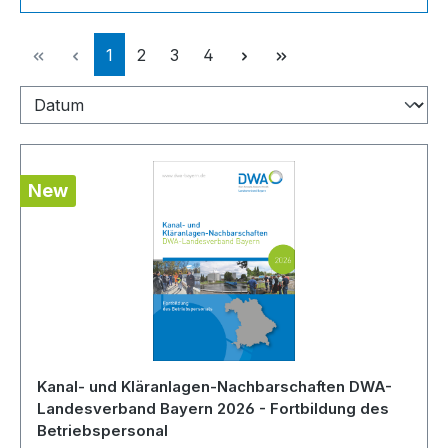
Page
Page
Page
Page
1
2
3
4
New
Kanal- und Kläranlagen-Nachbarschaften DWA-
Landesverband Bayern 2026 - Fortbildung des
Betriebspersonal