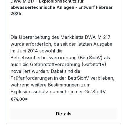
DWA-M 217 - Explosionsschutz für
abwassertechnische Anlagen - Entwurf Februar
2026
Die Überarbeitung des Merkblatts DWA-M 217
wurde erforderlich, da seit der letzten Ausgabe
im Juni 2014 sowohl die
Betriebssicherheitsverordnung (BetrSichV) als
auch die Gefahrstoffverordnung (GefStoffV)
novelliert wurden. Dabei sind die
Prüfanforderungen in der BetrSichV verblieben,
während weitere Bestimmungen zum
Explosionsschutz nunmehr in der GefStoffV
geregelt sind.
€74.00*
Details