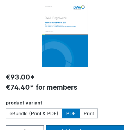
Skip image gallery
€93.00*
€74.40* for members
Select
product variant
eBundle (Print & PDF)
PDF
Print
Product Quantity: Enter the desired amou