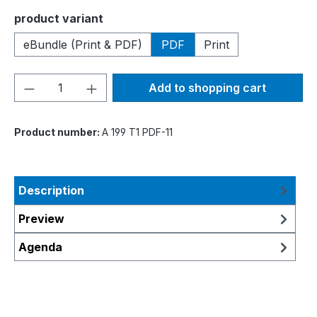
Select
product variant
eBundle (Print & PDF)
PDF
Print
Product Quantity: Enter the desired amou
Add to shopping cart
Product number:
A 199 T1 PDF-11
Description
Preview
Agenda