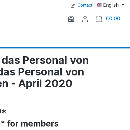
English
Contact
€0.00
Shop
 das Personal von
das Personal von
 - April 2020
0*
0* for members