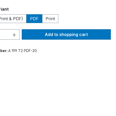
riant
Print & PDF)
PDF
Print
Quantity: Enter the desired amount or 
Add to shopping cart
ber:
A 199 T2 PDF-20