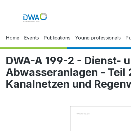
p to main content
Skip to search
Skip to main navigation
Home
Events
Publications
Young professionals
Pu
DWA-A 199-2 - Dienst- u
Abwasseranlagen - Teil 
Kanalnetzen und Regenw
Skip image gallery