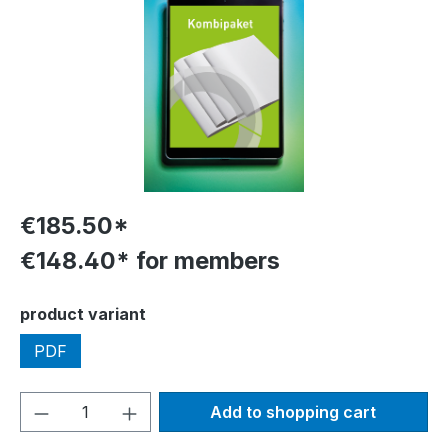
€185.50*
€148.40* for members
Select
product variant
PDF
Product Quantity: Enter the desired amou
Add to shopping cart