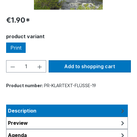
€1.90*
Select
product variant
Print
Product Quantity: Enter the desired amou
Add to shopping cart
Product number:
PR-KLARTEXT-FLÜSSE-19
Description
Preview
Agenda