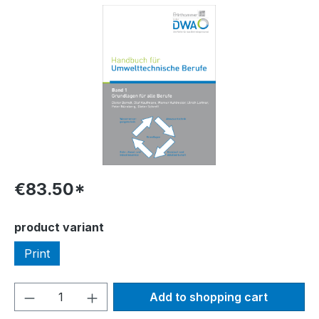
Skip image gallery
€83.50*
Select
product variant
Print
Product Quantity: Enter the desired amou
Add to shopping cart