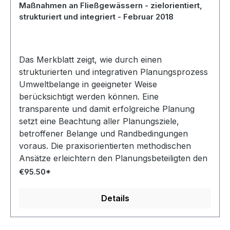
Maßnahmen an Fließgewässern - zielorientiert,
strukturiert und integriert - Februar 2018
Das Merkblatt zeigt, wie durch einen
strukturierten und integrativen Planungsprozess
Umweltbelange in geeigneter Weise
berücksichtigt werden können. Eine
transparente und damit erfolgreiche Planung
setzt eine Beachtung aller Planungsziele,
betroffener Belange und Randbedingungen
voraus. Die praxisorientierten methodischen
Ansätze erleichtern den Planungsbeteiligten den
Weg durch den gemeinsamen Planungsprozess.
€95.50*
Behandelt werden insbesondere die
Anforderungen bei Projektplanungen zum
Details
Ausbau und Unterhaltung von Fließgewässern,
wie die Herstellung oder die wesentliche