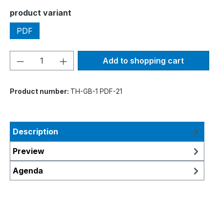
Select
product variant
PDF
Product Quantity: Enter the desired amou
Add to shopping cart
Product number:
TH-GB-1 PDF-21
Description
Preview
Agenda