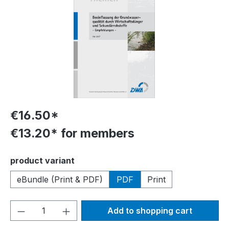
€16.50*
€13.20* for members
Select
product variant
eBundle (Print & PDF)
PDF
Print
Product Quantity: Enter the desired amou
Add to shopping cart