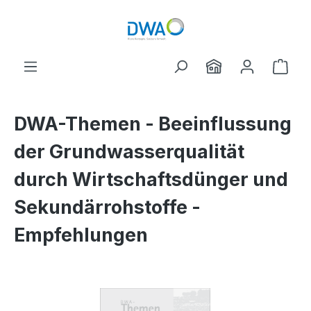
Skip to main content
Shop
DWA-Themen - Beeinflussung
der Grundwasserqualität
durch Wirtschaftsdünger und
Sekundärrohstoffe -
Empfehlungen
Skip image gallery