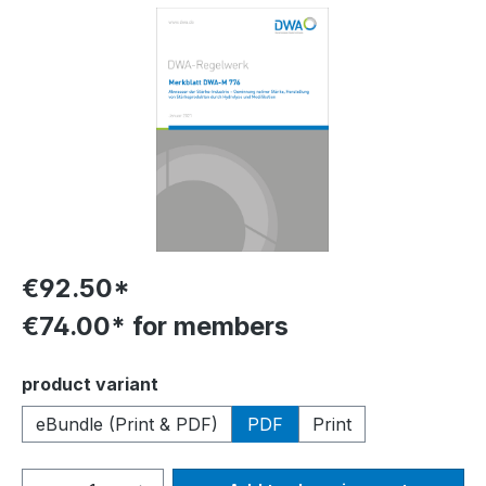
Skip image gallery
€92.50*
€74.00* for members
Select
product variant
eBundle (Print & PDF)
PDF
Print
Product Quantity: Enter the desired amou