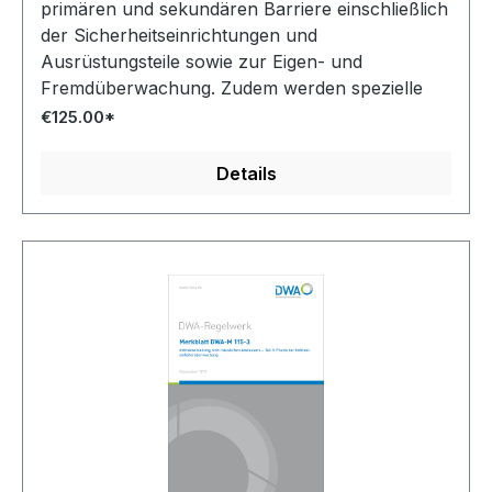
primären und sekundären Barriere einschließlich
der Sicherheitseinrichtungen und
Ausrüstungsteile sowie zur Eigen- und
Fremdüberwachung. Zudem werden spezielle
Regelungen für die Anlagen getroffen, für die die
€125.00*
AwSV besondere Vorgaben an die Rückhaltung
beinhaltet.
Details