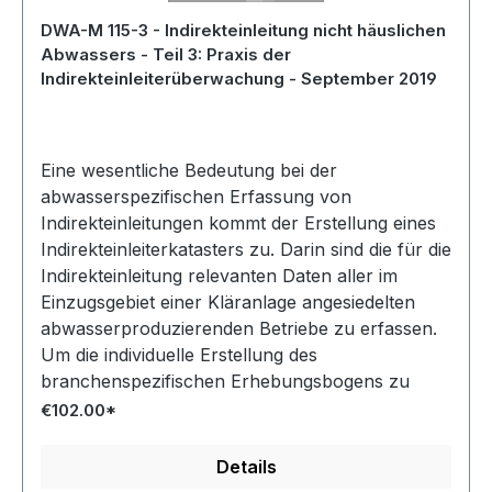
DWA-M 115-3 - Indirekteinleitung nicht häuslichen
Abwassers - Teil 3: Praxis der
Indirekteinleiterüberwachung - September 2019
Eine wesentliche Bedeutung bei der
abwasserspezifischen Erfassung von
Indirekteinleitungen kommt der Erstellung eines
Indirekteinleiterkatasters zu. Darin sind die für die
Indirekteinleitung relevanten Daten aller im
Einzugsgebiet einer Kläranlage angesiedelten
abwasserproduzierenden Betriebe zu erfassen.
Um die individuelle Erstellung des
branchenspezifischen Erhebungsbogens zu
erleichtern, enthält das Merkblatt neben
€102.00*
Beispielbögen für ausgewählte Branchen eine
Checkliste, aus der die wesentlichen Inhalte
Details
eines solchen Fragebogens hervorgehen