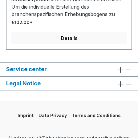
Um die individuelle Erstellung des
branchenspezifischen Erhebungsbogens zu
erleichtern, enthält das Merkblatt neben
€102.00*
Beispielbögen für ausgewählte Branchen eine
Checkliste, aus der die wesentlichen Inhalte
Details
eines solchen Fragebogens hervorgehen
Service center
Legal Notice
Imprint
Data Privacy
Terms and Conditions