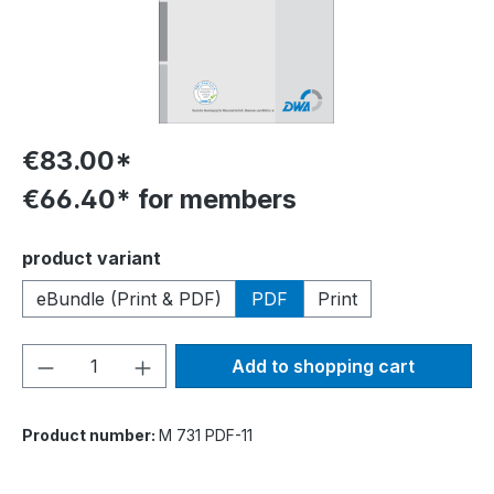
€83.00*
€66.40* for members
Select
product variant
eBundle (Print & PDF)
PDF
Print
Product Quantity: Enter the desired amou
Add to shopping cart
Product number:
M 731 PDF-11