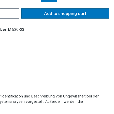
Quantity: Enter the desired amount or 
Add to shopping cart
ber:
M 520-23
 Identifikation und Beschreibung von Ungewissheit bei der
Systemanalysen vorgestellt. Außerdem werden die