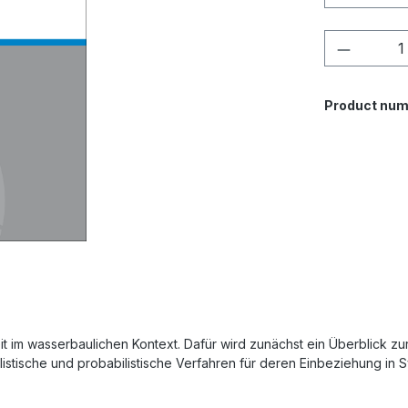
Product 
Product num
im wasserbaulichen Kontext. Dafür wird zunächst ein Überblick zur
tische und probabilistische Verfahren für deren Einbeziehung in 