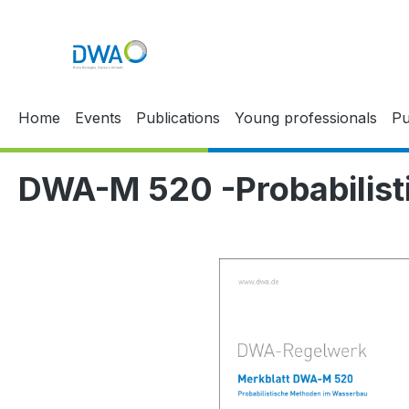
p to main content
Skip to search
Skip to main navigation
Home
Events
Publications
Young professionals
Pu
DWA-M 520 -Probabilis
Skip image gallery