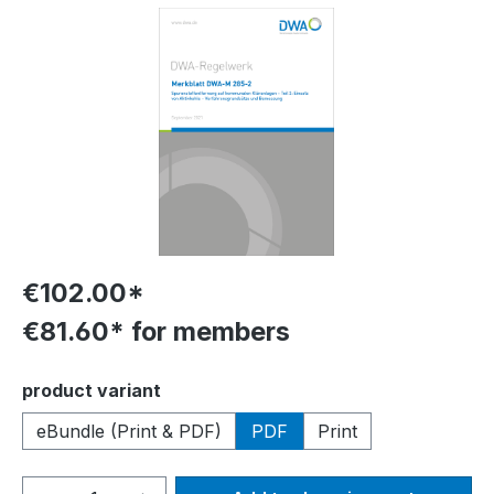
Skip image gallery
€102.00*
€81.60* for members
Select
product variant
eBundle (Print & PDF)
PDF
Print
Product Quantity: Enter the desired amou