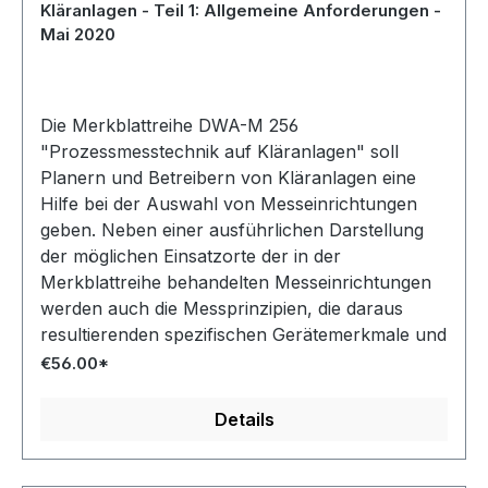
Kläranlagen - Teil 1: Allgemeine Anforderungen -
Mai 2020
Die Merkblattreihe DWA-M 256
"Prozessmesstechnik auf Kläranlagen" soll
Planern und Betreibern von Kläranlagen eine
Hilfe bei der Auswahl von Messeinrichtungen
geben. Neben einer ausführlichen Darstellung
der möglichen Einsatzorte der in der
Merkblattreihe behandelten Messeinrichtungen
werden auch die Messprinzipien, die daraus
resultierenden spezifischen Gerätemerkmale und
die technischen Anforderungen an die Geräte
€56.00*
ebenso behandelt wie die betrieblichen Aspekte.
Der Teil 1 der Merkblattreihe DWA-M 256
Details
beschreibt die allgemeinen Anforderungen an die
Prozessmesstechnik auf Kläranlagen.