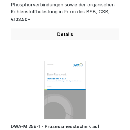
Phosphorverbindungen sowie der organischen
Kohlenstoffbelastung in Form des BSB, CSB,
TOC, DOC und SAK. Darüber hinaus enthält es
€103.50*
Informationen zur Überwachung bzw.
Qualitätssicherung und Dokumentation der
Details
Messwerte.
DWA-M 256-1 - Prozessmesstechnik auf