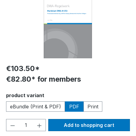
€103.50*
€82.80* for members
Select
product variant
eBundle (Print & PDF)
PDF
Print
Product Quantity: Enter the desired amou
Add to shopping cart