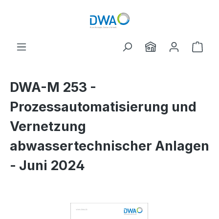
Skip to main content
Shop
DWA-M 253 -
Prozessautomatisierung und
Vernetzung
abwassertechnischer Anlagen
- Juni 2024
Skip image gallery