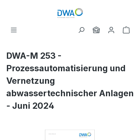
Skip to main content
Shop
DWA-M 253 -
Prozessautomatisierung und
Vernetzung
abwassertechnischer Anlagen
- Juni 2024
Skip image gallery