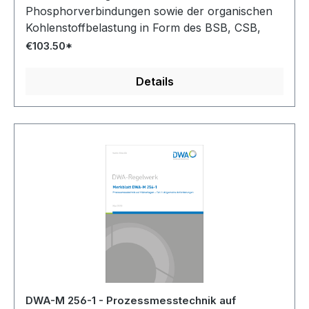
Phosphorverbindungen sowie der organischen
Kohlenstoffbelastung in Form des BSB, CSB,
TOC, DOC und SAK. Darüber hinaus enthält es
€103.50*
Informationen zur Überwachung bzw.
Qualitätssicherung und Dokumentation der
Details
Messwerte.
DWA-M 256-1 - Prozessmesstechnik auf