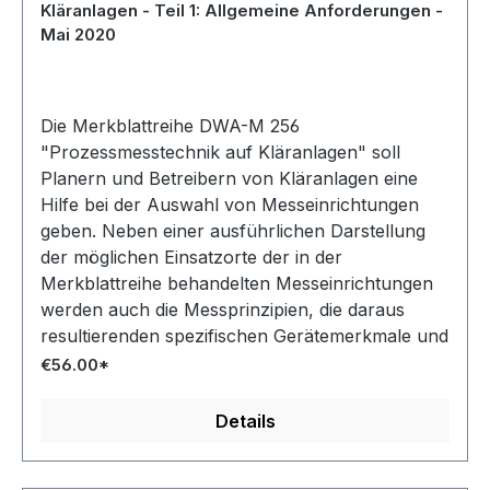
Kläranlagen - Teil 1: Allgemeine Anforderungen -
Mai 2020
Die Merkblattreihe DWA-M 256
"Prozessmesstechnik auf Kläranlagen" soll
Planern und Betreibern von Kläranlagen eine
Hilfe bei der Auswahl von Messeinrichtungen
geben. Neben einer ausführlichen Darstellung
der möglichen Einsatzorte der in der
Merkblattreihe behandelten Messeinrichtungen
werden auch die Messprinzipien, die daraus
resultierenden spezifischen Gerätemerkmale und
die technischen Anforderungen an die Geräte
€56.00*
ebenso behandelt wie die betrieblichen Aspekte.
Der Teil 1 der Merkblattreihe DWA-M 256
Details
beschreibt die allgemeinen Anforderungen an die
Prozessmesstechnik auf Kläranlagen.