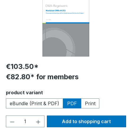
€103.50*
€82.80* for members
Select
product variant
eBundle (Print & PDF)
PDF
Print
Product Quantity: Enter the desired amou
Add to shopping cart