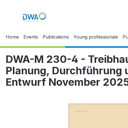
p to main content
Skip to search
Skip to main navigation
Home
Events
Publications
Young professionals
Pu
DWA-M 230-4 - Treibhaus
Planung, Durchführung
Entwurf November 202
Skip image gallery