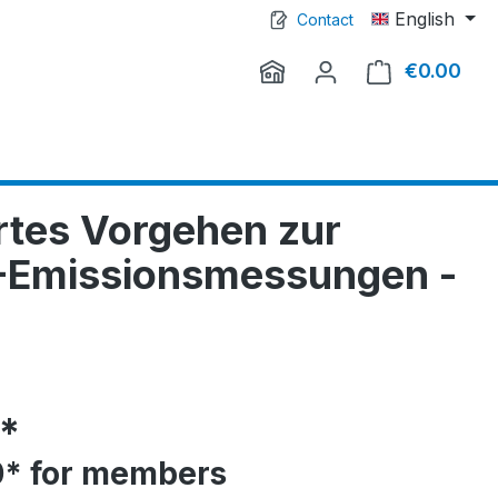
English
Contact
€0.00
Shop
rtes Vorgehen zur
-Emissionsmessungen -
0*
0* for members