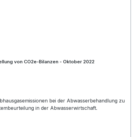
DWA-M 230-2 - Treibhausgasemissionen bei der Abwasserbehandlung - Teil 2: Motivation und Vorgehen zur Erstellung von CO2e-Bilanzen - Oktober 2022
reibhausgasemissionen bei der Abwasserbehandlung zu
tembeurteilung in der Abwasserwirtschaft.