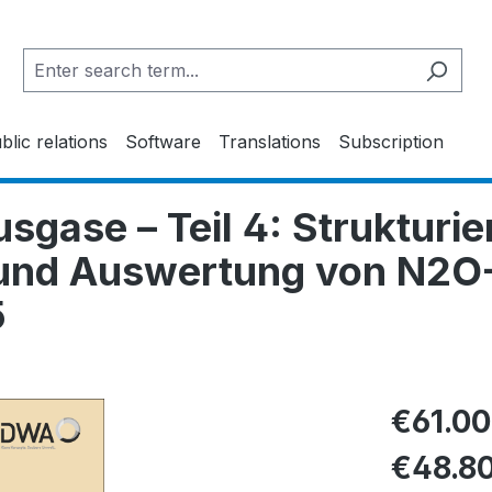
blic relations
Software
Translations
Subscription
gase – Teil 4: Strukturie
 und Auswertung von N2O
5
€61.0
€48.8