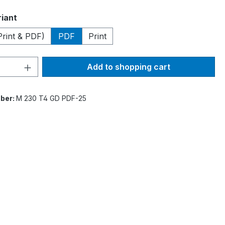
riant
Print & PDF)
PDF
Print
Quantity: Enter the desired amount or 
Add to shopping cart
ber:
M 230 T4 GD PDF-25