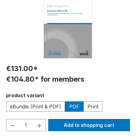
€131.00*
€104.80* for members
Select
product variant
eBundle (Print & PDF)
PDF
Print
Product Quantity: Enter the desired amou
Add to shopping cart