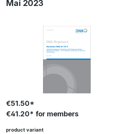
Mai 2023
Skip image gallery
€51.50*
€41.20* for members
Select
product variant