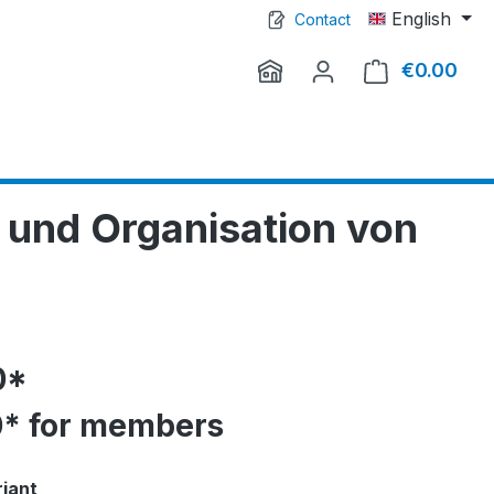
English
Contact
€0.00
Shop
 und Organisation von
0*
0* for members
riant