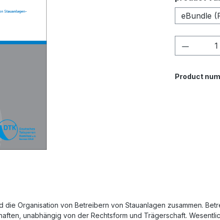
eBundle (
Product 
Product num
nd die Organisation von Betreibern von Stauanlagen zusammen. Betre
haften, unabhängig von der Rechtsform und Trägerschaft. Wesentlic