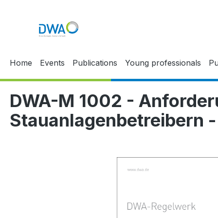
p to main content
Skip to search
Skip to main navigation
Home
Events
Publications
Young professionals
Pu
DWA-M 1002 - Anforderun
Stauanlagenbetreibern 
Skip image gallery