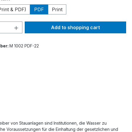
Print & PDF)
PDF
Print
Quantity: Enter the desired amount or 
Add to shopping cart
ber:
M 1002 PDF-22
iber von Stauanlagen sind Institutionen, die Wasser zu
he Voraussetzungen für die Einhaltung der gesetzlichen und