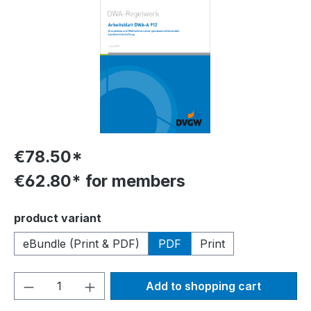
€78.50*
€62.80* for members
Select
product variant
eBundle (Print & PDF)
PDF
Print
Product Quantity: Enter the desired amou
Add to shopping cart