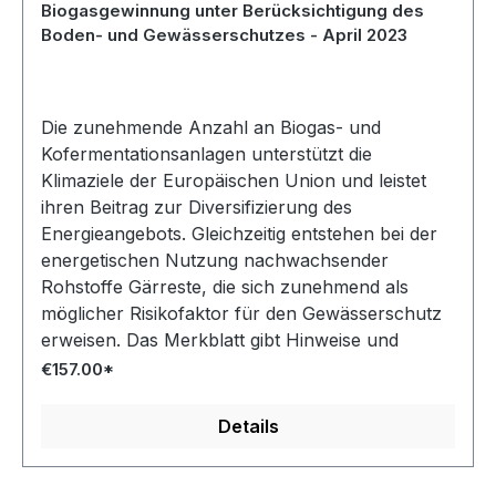
Biogasgewinnung unter Berücksichtigung des
Boden- und Gewässerschutzes - April 2023
Die zunehmende Anzahl an Biogas- und
Kofermentationsanlagen unterstützt die
Klimaziele der Europäischen Union und leistet
ihren Beitrag zur Diversifizierung des
Energieangebots. Gleichzeitig entstehen bei der
energetischen Nutzung nachwachsender
Rohstoffe Gärreste, die sich zunehmend als
möglicher Risikofaktor für den Gewässerschutz
erweisen. Das Merkblatt gibt Hinweise und
Empfehlungen zur Wahl der Fruchtfolgen, bei
€157.00*
der Anbaugestaltung sowie der Verwertung von
Gärresten.
Details