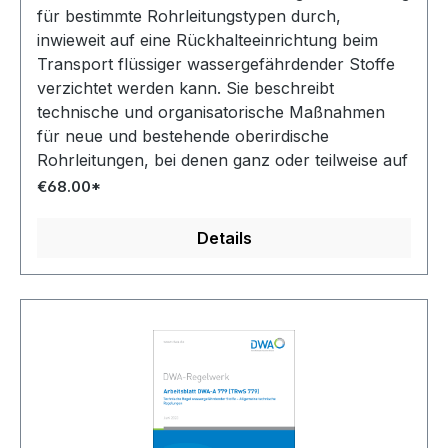
für bestimmte Rohrleitungstypen durch,
inwieweit auf eine Rückhalteeinrichtung beim
Transport flüssiger wassergefährdender Stoffe
verzichtet werden kann. Sie beschreibt
technische und organisatorische Maßnahmen
für neue und bestehende oberirdische
Rohrleitungen, bei denen ganz oder teilweise auf
Rückhalteinrichtungen verzichtet werden soll.
€68.00*
Der Teil 1 der TRwS 780 gilt für Rohrleitungen
aus metallischen Werkstoffen
Details