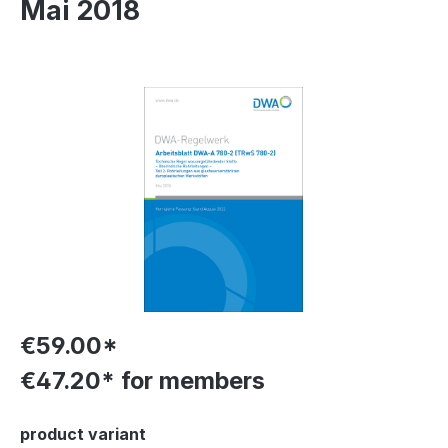
Mai 2018
Skip image gallery
€59.00*
€47.20* for members
Select
product variant