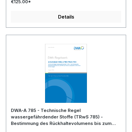
Regelungen für die Anlagen getroffen, für die die
€125.00*
AwSV besondere Vorgaben an die Rückhaltung
beinhaltet.
Details
DWA-A 785 - Technische Regel
wassergefährdender Stoffe (TRwS 785) -
Bestimmung des Rückhaltevolumens bis zum
Wirksamwerden geeigneter