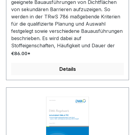
geeignete Bauausführungen von Dichtflächen
von sekundären Barrieren aufzuzeigen. So
werden in der TRwS 786 maßgebende Kriterien
für die qualifizierte Planung und Auswahl
festgelegt sowie verschiedene Bauausführungen
beschrieben. Es wird dabei auf
Stoffeigenschaften, Häufigkeit und Dauer der
Beanspruchung durch wassergefährdende
€86.00*
Stoffe, Betriebsbedingungen sowie
infrastrukturelle Maßnahmen organisatorischer
Details
und technischer Art eingegangen.