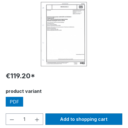
Skip image gallery
€119.20*
Select
product variant
PDF
Product Quantity: Enter the desired amou
Add to shopping cart