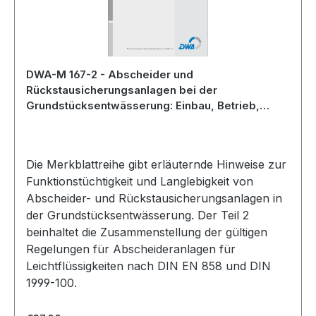
DWA-M 167-2 - Abscheider und
Rückstausicherungsanlagen bei der
Grundstücksentwässerung: Einbau, Betrieb,
Wartung und Kontrolle - Teil 2:
Abscheideranlagen für Leichtflüssigkeiten -
Dezember 2007; Stand korrigierte Fassung März
Die Merkblattreihe gibt erläuternde Hinweise zur
2008
Funktionstüchtigkeit und Langlebigkeit von
Abscheider- und Rückstausicherungsanlagen in
der Grundstücksentwässerung. Der Teil 2
beinhaltet die Zusammenstellung der gültigen
Regelungen für Abscheideranlagen für
Leichtflüssigkeiten nach DIN EN 858 und DIN
1999-100.