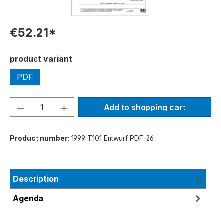
€52.21*
Select
product variant
PDF
Product Quantity: Enter the desired amou
Add to shopping cart
Product number:
1999 T101 Entwurf PDF-26
Description
Agenda