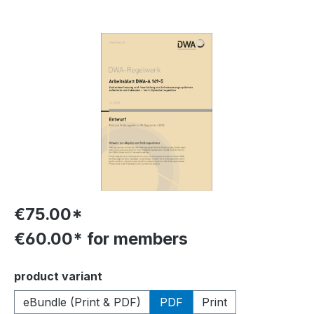
Skip image gallery
€75.00*
€60.00* for members
Select
product variant
eBundle (Print & PDF)
PDF
Print